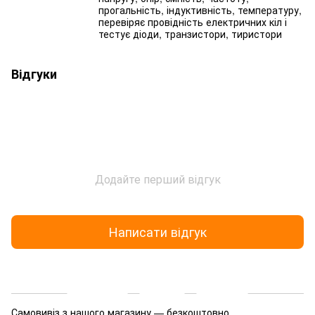
прогальність, індуктивність, температуру,
перевіряє провідність електричних кіл і
тестує діоди, транзистори, тиристори
Відгуки
Додайте перший відгук
Написати відгук
Доставка
Оплата
Гарантія
Самовивіз з нашого магазину — безкоштовно.