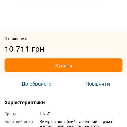
В наявності
10 711 грн
Купити
До обраного
Порівняти
Характеристики
Бренд
UNI-T
Короткий опис
Вимірює постійний та змінний струм і
напругу, опір, ємність, частоту,