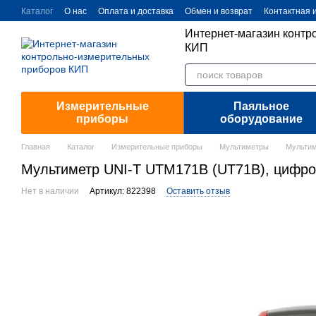
Перейти к основному контенту
Каталог
О нас
Оплата и доставка
Обмен и возврат
Контактная
Интернет-магазин контр
КИП
Измерительные
Паяльное
приборы
оборудование
Главная
Каталог
Измерительные приборы
Мультиметры
Мультим
Мультиметр UNI-T UTM171B (UT71B), цифр
Нет в наличии
Артикул: 822398
Оставить отзыв