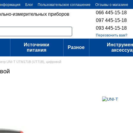
 информация
Блог
Пользовательское соглашение
Отзывы о магазине
066 445-15-18
ольно-измерительных приборов
097 445-15-18
093 445-15-18
Перезвонить вам?
Источники
Инструмен
Разное
питания
аксессу
етр UNI-T UTM171B (UT71B), цифровой
овой