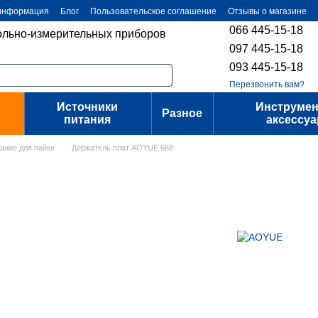
 информация
Блог
Пользовательское соглашение
Отзывы о магазине
066 445-15-18
ольно-измерительных приборов
097 445-15-18
093 445-15-18
Перезвонить вам?
Источники
Инструмен
Разное
питания
аксессу
ание для пайки
Держатель плат AOYUE 668