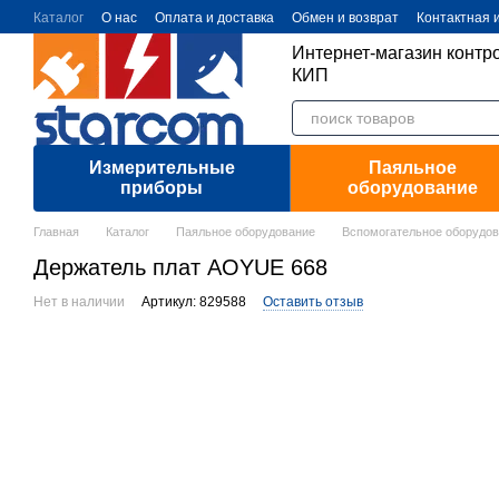
Перейти к основному контенту
Каталог
О нас
Оплата и доставка
Обмен и возврат
Контактная
Интернет-магазин контр
КИП
Измерительные
Паяльное
приборы
оборудование
Главная
Каталог
Паяльное оборудование
Вспомогательное оборудов
Держатель плат AOYUE 668
Нет в наличии
Артикул: 829588
Оставить отзыв