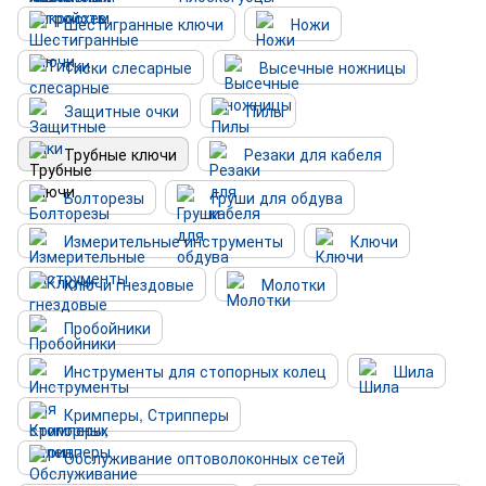
Шестигранные ключи
Ножи
Тиски слесарные
Высечные ножницы
Защитные очки
Пилы
Трубные ключи
Резаки для кабеля
Болторезы
Груши для обдува
Измерительные инструменты
Ключи
Ключи гнездовые
Молотки
Пробойники
Инструменты для стопорных колец
Шила
Кримперы, Стрипперы
Обслуживание оптоволоконных сетей