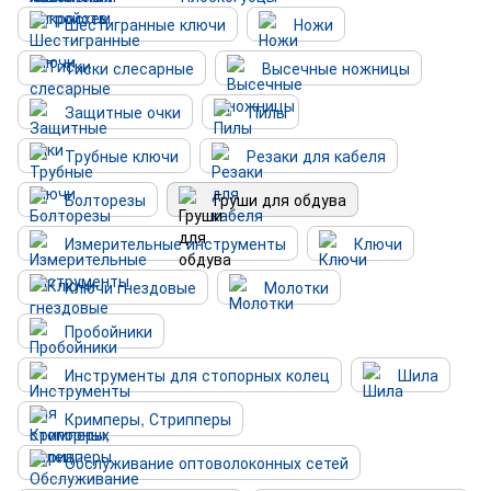
Шестигранные ключи
Ножи
Тиски слесарные
Высечные ножницы
Защитные очки
Пилы
Трубные ключи
Резаки для кабеля
Болторезы
Груши для обдува
Измерительные инструменты
Ключи
Ключи гнездовые
Молотки
Пробойники
Инструменты для стопорных колец
Шила
Кримперы, Стрипперы
Обслуживание оптоволоконных сетей