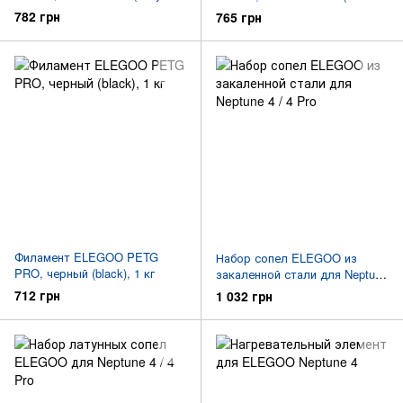
blue), 1 кг
green), 1 кг
782 грн
765 грн
Филамент ELEGOO PETG
Набор сопел ELEGOO из
PRO, черный (black), 1 кг
закаленной стали для Neptune
4 / 4 Pro
712 грн
1 032 грн