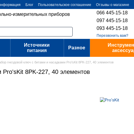
 информация
Блог
Пользовательское соглашение
Отзывы о магазине
066 445-15-18
ольно-измерительных приборов
097 445-15-18
093 445-15-18
Перезвонить вам?
Источники
Инструмен
Разное
питания
аксессу
бор гнездовой ключ с битами и насадками Pro'sKit 8PK-227, 40 элементов
 Pro'sKit 8PK-227, 40 элементов