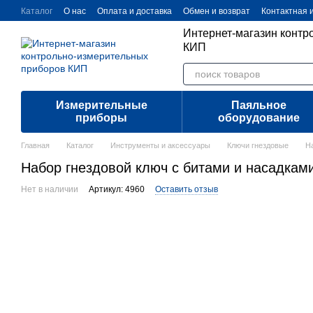
Перейти к основному контенту
Каталог
О нас
Оплата и доставка
Обмен и возврат
Контактная
Интернет-магазин контр
КИП
Измерительные
Паяльное
приборы
оборудование
Главная
Каталог
Инструменты и аксессуары
Ключи гнездовые
На
Набор гнездовой ключ с битами и насадками
Нет в наличии
Артикул: 4960
Оставить отзыв