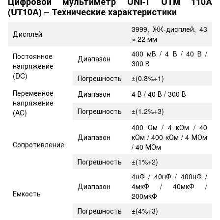
Цифровой мультиметр UNI-T UTM 110A
(UT10A) – Технические характеристики
3999, ЖК-дисплей, 43
Дисплей
× 22 мм
400 мВ / 4 В / 40 В /
Постоянное
Диапазон
300 В
напряжение
(DC)
Погрешность
±(0.8%+1)
Переменное
Диапазон
4 В / 40 В / 300 В
напряжение
Погрешность
±(1.2%+3)
(AC)
400 Ом / 4 кОм / 40
Диапазон
кОм / 400 кОм / 4 МОм
Сопротивление
/ 40 МОм
Погрешность
±(1%+2)
4нФ / 40нФ / 400нФ /
Диапазон
4мкФ / 40мкФ /
Емкость
200мкФ
Погрешность
±(4%+3)