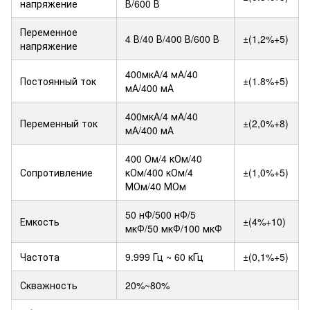
напряжение
В/600 В
Переменное
4 В/40 В/400 В/600 В
±(1,2%+5)
напряжение
400мкА/4 мА/40
Постоянный ток
±(1.8%+5)
мА/400 мА
400мкА/4 мА/40
Переменный ток
±(2,0%+8)
мА/400 мА
400 Ом/4 кОм/40
Сопротивление
кОм/400 кОм/4
±(1,0%+5)
МОм/40 МОм
50 нФ/500 нФ/5
Емкость
±(4%+10)
мкФ/50 мкФ/100 мкФ
Частота
9.999 Гц ~ 60 кГц
±(0,1%+5)
Скважность
20%~80%