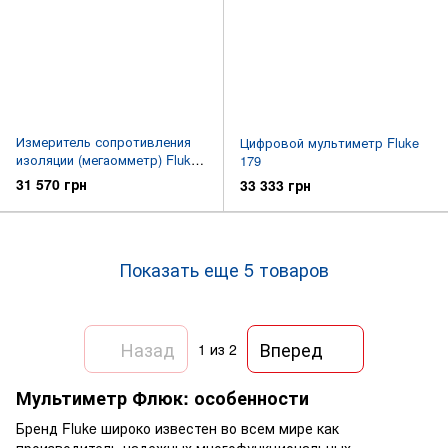
Измеритель сопротивления
Цифровой мультиметр Fluke
изоляции (мегаомметр) Fluke
179
1507
31 570 грн
33 333 грн
Показать еще 5 товаров
Назад
Вперед
1
из 2
Мультиметр Флюк: особенности
Бренд Fluke широко известен во всем мире как
производитель надежных многофункциональных