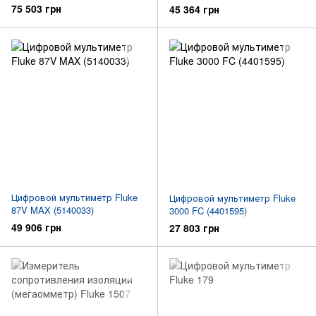
Forms (3947812)
87V/IMSK (3448783)
75 503 грн
45 364 грн
Цифровой мультиметр Fluke
Цифровой мультиметр Fluke
87V MAX (5140033)
3000 FC (4401595)
49 906 грн
27 803 грн