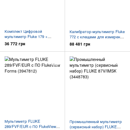
Комплект Цифровой
Калибратор-мультиметр Fluke
мультиметр Fluke 179 +
772 с клещами для измерения
Измерительный набор Fluke
малых токов (3362352)
36 772 грн
88 481 грн
EDA2 (3947719)
Мультиметр FLUKE
Промышленный мультиметр
289/FVF/EUR с ПО FlukeView
(сервисный набор) FLUKE