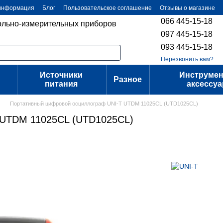
 информация
Блог
Пользовательское соглашение
Отзывы о магазине
066 445-15-18
ольно-измерительных приборов
097 445-15-18
093 445-15-18
Перезвонить вам?
Источники
Инструмен
Разное
питания
аксессу
Портативный цифровой осциллограф UNI-T UTDM 11025CL (UTD1025CL)
 UTDM 11025CL (UTD1025CL)