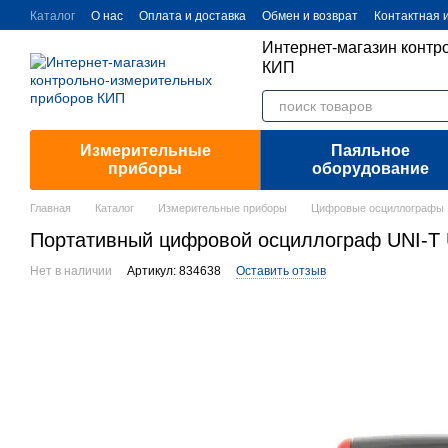
Перейти к основному контенту
Каталог
О нас
Оплата и доставка
Обмен и возврат
Контактная
Интернет-магазин контр
КИП
Измерительные
Паяльное
приборы
оборудование
Главная
Каталог
Измерительные приборы
Цифровые осциллографы
Портативный цифровой осциллограф UNI-T
Нет в наличии
Артикул: 834638
Оставить отзыв