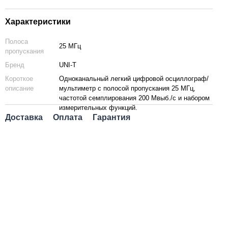
Характеристики
Полоса
25 МГц
пропускания
Бренд
UNI-T
Короткое
Одноканальный легкий цифровой осциллограф/
описание
мультиметр с полосой пропускания 25 МГц,
частотой семплирования 200 Мвыб./с и набором
измерительных функций.
Доставка
Оплата
Гарантия