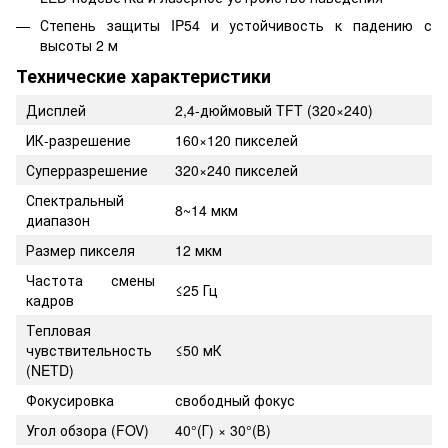
Степень защиты IP54 и устойчивость к падению с
высоты 2 м
Технические характеристики
Дисплей
2,4-дюймовый TFT (320×240)
ИК-разрешение
160×120 пикселей
Суперразрешение
320×240 пикселей
Спектральный
8~14 мкм
диапазон
Размер пикселя
12 мкм
Частота смены
≤25 Гц
кадров
Тепловая
чувствительность
≤50 мК
(NETD)
Фокусировка
свободный фокус
Угол обзора (FOV)
40°(Г) × 30°(В)