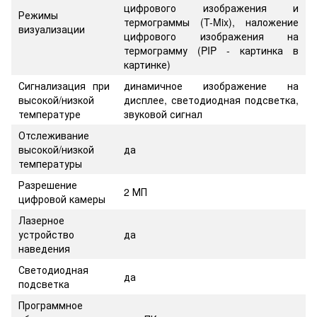
цифрового изображения и
Режимы
термограммы (T-Mix), наложение
визуализации
цифрового изображения на
термограмму (PIP - картинка в
картинке)
Сигнализация при
динамичное изображение на
высокой/низкой
дисплее, светодиодная подсветка,
температуре
звуковой сигнал
Отслеживание
высокой/низкой
да
температуры
Разрешение
2 МП
цифровой камеры
Лазерное
устройство
да
наведения
Светодиодная
да
подсветка
Программное