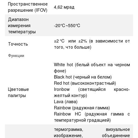
Пространственное
4,62 мрад
разрешение (IFOV)
Диапазон
измерения
-20℃~550℃
температуры
±2℃ или ±2% (в зависимости от
Точность
того, что больше)
Функции
White hot (белый объект на черном
фоне)
Black hot (черный на белом)
Red hot (высококонтрастный)
Цветовые
Ironbow (светящийся красно-
палитры
желтый контур)
Lava (лава)
Rainbow (радужная гамма)
Rainbow HC (радужная гамма с
температурной градацией)
термограмма, визуальное
изображение, объединение