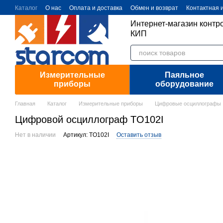
Перейти к основному контенту
Каталог
О нас
Оплата и доставка
Обмен и возврат
Контактная
Интернет-магазин контр
КИП
Измерительные
Паяльное
приборы
оборудование
Главная
Каталог
Измерительные приборы
Цифровые осциллографы
Цифровой осциллограф TO102I
Нет в наличии
Артикул: TO102I
Оставить отзыв