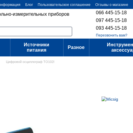
 информация
Блог
Пользовательское соглашение
Отзывы о магазине
066 445-15-18
ольно-измерительных приборов
097 445-15-18
093 445-15-18
Перезвонить вам?
Источники
Инструмен
Разное
питания
аксессу
Цифровой осциллограф TO102I