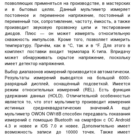
позволяющих применяться на производстве, в мастерских
и в бытовых целях. Данный мультиметр измеряет
постоянное и переменное напряжение, постоянный и
переменный ток, сопротивление, частоту, ёмкость, а также
производит звуковую прозвонку цепи и тестирование
диодов. Плюс — он может измерять относительную
скважность импульсов. Кроме того, позволяет измерить
температуру. Причём, как в °C, так и в °F. Для этого в
комплект поставки входит термопара К-типа. Впридачу
может обнаруживать скрытое напряжение, поскольку
имеет детектор напряжения.
Выбор диапазонов измерений производится автоматически.
Результаты измерений выводятся на большой 6000-
разрядный дисплей, оснащённый подсветкой. Имеется
режим относительных измерений (REL). Есть функция
удержания данных (HOLD). Отличительной особенностью
является то, что этот мультиметр производит измерения
истинных среднеквадратических значений.А ещё
мультиметр OWON OW18B способен передавать показания
измерений с помощью Bluetooth на смартфон с ОС Android
4.3 и новее и iOS 7.0 и новее. Дополнительно имеет
возможность записи до 10000 точек. Также имеет