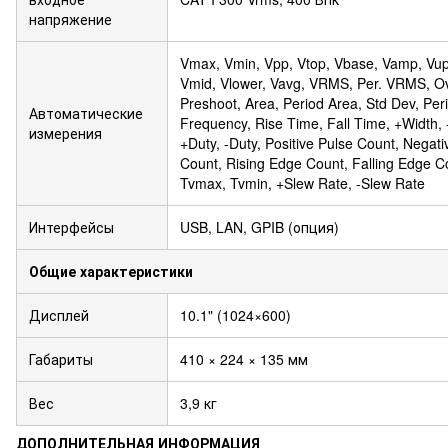
напряжение
Vmax, Vmin, Vpp, Vtop, Vbase, Vamp, Vup
Vmid, Vlower, Vavg, VRMS, Per. VRMS, O
Preshoot, Area, Period Area, Std Dev, Per
Автоматические
Frequency, Rise Time, Fall Time, +Width, 
измерения
+Duty, -Duty, Positive Pulse Count, Negati
Count, Rising Edge Count, Falling Edge C
Tvmax, Tvmin, +Slew Rate, -Slew Rate
Интерфейсы
USB, LAN, GPIB (опция)
Общие характеристики
Дисплей
10.1" (1024×600)
Габариты
410 × 224 × 135 мм
Вес
3,9 кг
ДОПОЛНИТЕЛЬНАЯ ИНФОРМАЦИЯ