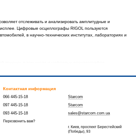
зволяет отслеживать и анализировать амплитудные и
дисплее. Цифровые осциллографы RIGOL пользуются
томобилей, в научно-технических институтах, лабораториях и
ой техники, в том числе и цифровых осциллографов.
тносительно другого сигнала. Благодаря этому можно
ческие измерения и находить случайные явления в собранной
Контактная информация
ПК или принтеру.
066 445-15-18
Starcom
ов RIGOL
097 445-15-18
Starcom
о, можно выделить следующие положительные характеристики
093 445-15-18
sales@starcom.com.ua
Перезвонить вам?
г. Киев, проспект Берестейский
(Победы), 93