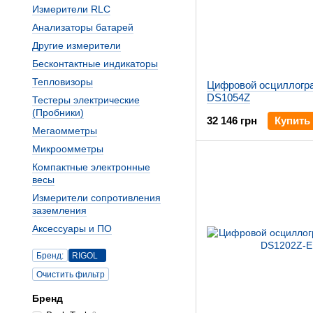
Измерители RLC
Анализаторы батарей
Другие измерители
Бесконтактные индикаторы
Тепловизоры
Цифровой осциллогр
DS1054Z
Тестеры электрические
(Пробники)
32 146 грн
Купить
Мегаомметры
Микроомметры
Компактные электронные
весы
Измерители сопротивления
заземления
Аксессуары и ПО
Бренд:
RIGOL
Очистить фильтр
Бренд