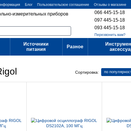
 информация
Блог
Пользовательское соглашение
Отзывы о магазине
066 445-15-18
ольно-измерительных приборов
097 445-15-18
093 445-15-18
Перезвонить вам?
Источники
Инструмен
Разное
питания
аксессу
igol
по популярнос
Сортировка: