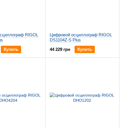
сциллограф RIGOL
Цифровой осциллограф RIGOL
us
DS1104Z-S Plus
Купить
44 229 грн
Купить