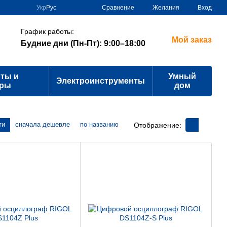
Сравнение
Укр
Рус
Желания
Вход
График работы:
Мой заказ
Будние дни (Пн-Пт): 9:00–18:00
ты и
Умный
Электроинструменты
ары
дом
ти
сначала дешевле
по названию
Отображение: