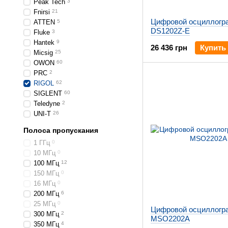
Peak Tech
3
Fnirsi
21
Цифровой осциллогр
ATTEN
5
DS1202Z-E
Fluke
3
Hantek
9
26 436 грн
Купить
Micsig
25
OWON
60
PRC
2
RIGOL
62
SIGLENT
60
Teledyne
2
UNI-T
26
Полоса пропускания
1 ГГц
0
10 МГц
0
100 МГц
12
150 МГц
0
16 МГц
0
200 МГц
6
25 МГц
0
Цифровой осциллогр
300 МГц
2
MSO2202A
350 МГц
4