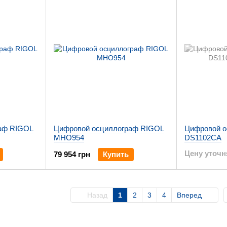
аф RIGOL
Цифровой осциллограф RIGOL
Цифровой о
MHO954
DS1102CA
Цену уточн
79 954 грн
Купить
Назад
1
2
3
4
Вперед