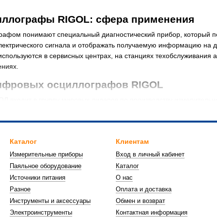
ллографы RIGOL: сфера применения
афом понимают специальный диагностический прибор, который по
ектрического сигнала и отображать получаемую информацию на 
пользуются в сервисных центрах, на станциях техобслуживания ав
ениях.
ифровых осциллографов RIGOL
Л входит в группу мировых лидеров по производству измерительн
зрабатывается в первую очередь с целью проверки фазы сигнала о
ектрические схемы.
а может обрабатывать отслеживаемые сигналы, проводить автомати
Каталог
Клиентам
мнить полученные данные, некоторые модели можно подключить к 
Измерительные приборы
Вход в личный кабинет
 характеристики цифровых осциллограф
Паяльное оборудование
Каталог
Источники питания
О нас
 осциллографа РИГОЛ является доступная стоимость. Кроме тог
Разное
Оплата и доставка
Инструменты и аксессуары
Обмен и возврат
 разработок во время создания этой группы товаров;
Электроинструменты
Контактная информация