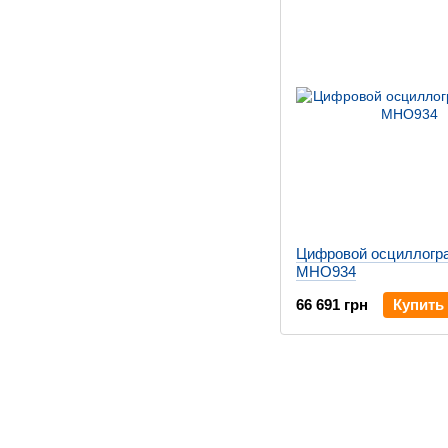
Цифровой осциллогр
MHO934
66 691 грн
Купить