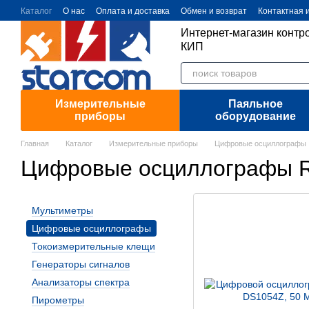
Перейти к основному контенту
Каталог
О нас
Оплата и доставка
Обмен и возврат
Контактная
Интернет-магазин контр
КИП
Измерительные
Паяльное
приборы
оборудование
Главная
Каталог
Измерительные приборы
Цифровые осциллографы
Цифровые осциллографы R
Мультиметры
Цифровые осциллографы
Токоизмерительные клещи
Генераторы сигналов
Анализаторы спектра
Пирометры