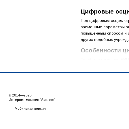
Цифровые осци
Под цифровым осциллогр
временные параметры эл
повышенным спросом и ис
других подобных учрежд
Особенности ц
Китайская компания РИГО
Продукция этого типа ра
отобразить визуально эл
Оборудование этого тип
информации. Чтобы запо
© 2014—2026
Положительные
Интернет-магазин "Starcom"
Основным преимуществом
Мобильная версия
продукции этого бренда:
внедрение передовых