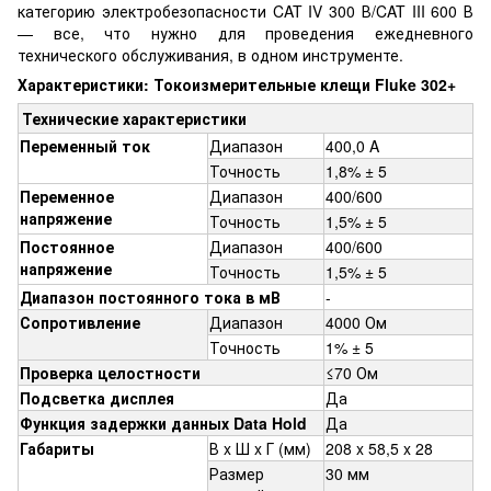
категорию электробезопасности CAT IV 300 В/CAT III 600 В
— все, что нужно для проведения ежедневного
технического обслуживания, в одном инструменте.
Характеристики: Токоизмерительные клещи Fluke 302+
Технические характеристики
Переменный ток
Диапазон
400,0 A
Точность
1,8% ± 5
Переменное
Диапазон
400/600
напряжение
Точность
1,5% ± 5
Постоянное
Диапазон
400/600
напряжение
Точность
1,5% ± 5
Диапазон постоянного тока в мВ
-
Сопротивление
Диапазон
4000 Ом
Точность
1% ± 5
Проверка целостности
≤70 Ом
Подсветка дисплея
Да
Функция задержки данных Data Hold
Да
Габариты
В x Ш x Г (мм)
208 x 58,5 x 28
Размер
30 мм