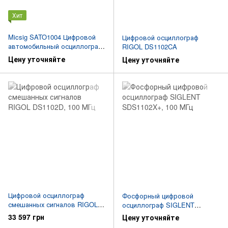
Хит
Micsig SATO1004 Цифровой
Цифровой осциллограф
автомобильный осциллограф
RIGOL DS1102CA
планшетный
Цену уточняйте
Цену уточняйте
Цифровой осциллограф
Фосфорный цифровой
смешанных сигналов RIGOL
осциллограф SIGLENT
DS1102D
SDS1102X+
33 597 грн
Цену уточняйте