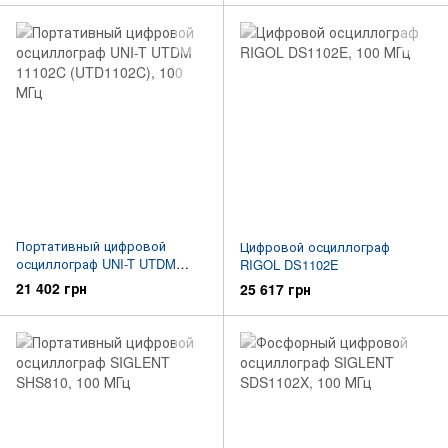
Портативный цифровой
Цифровой осциллограф
осциллограф UNI-T UTDM
RIGOL DS1102E
11102C (UTD1102C)
21 402 грн
25 617 грн