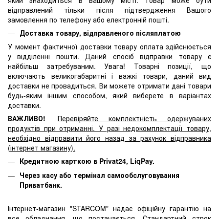
який знаходиться в вашому місті. Товар може бути
відправлений тільки після підтвердження Вашого
замовлення по телефону або електронній пошті.
Доставка товару, відправленого післяплатою
У момент фактичної доставки товару оплата здійснюється
у відділенні пошти. Даний спосіб відправки товару є
найбільш затребуваним. Увага! Товарні позиції, що
включають великогабаритні і важкі товари, даний вид
доставки не провадиться. Ви можете отримати дані товари
будь-яким іншим способом, який виберете в варіантах
доставки.
ВАЖЛИВО!
Перевіряйте комплектність одержуваних
продуктів при отриманні. У разі недокомплектації товару,
необхідно відправити його назад за рахунок відправника
(інтернет магазину).
Кредитною карткою в Privat24, LiqPay.
Через касу або термінал самообслуговування
Приватбанк.
Інтернет-магазин "STARCOM" надає офіційну гарантію на
все обладнання, що постачається. Стандартний строк