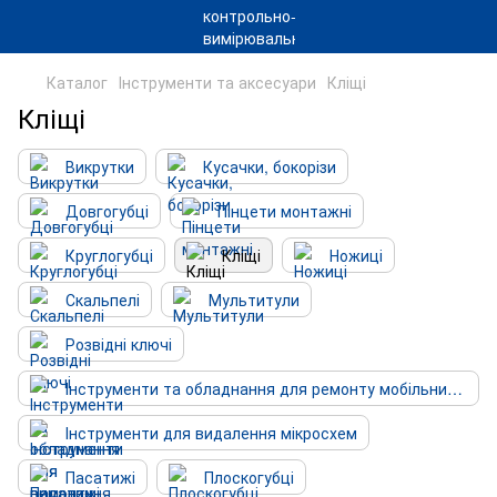
Каталог
Інструменти та аксесуари
Кліщі
Кліщі
Викрутки
Кусачки, бокорізи
Довгогубці
Пінцети монтажні
Круглогубці
Кліщі
Ножиці
Скальпелі
Мультитули
Розвідні ключі
Інструменти та обладнання для ремонту мобільних пристроїв
Інструменти для видалення мікросхем
Пасатижі
Плоскогубці