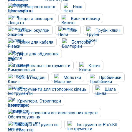
Шестигранні ключі
Ножі
Лещата слюсарні
Висічні ножиці
Захисні окуляри
Пили
Трубні ключі
Різаки для кабеля
Болторізи
Груші для обдування
Вимірювальні інструменти
Ключі
Ключі гніздові
Молотки
Пробійники
Інструменти для стопорних кілець
Шила
Кримпери, Стриппери
Обслуговування оптоволоконних мереж
Набори інструментів
Інструменти Pro'sKit