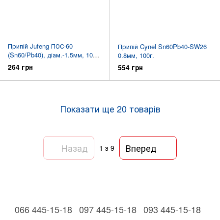
Припій Jufeng ПОС-60
Припій Cynel Sn60Pb40-SW26
(Sn60/Pb40), діам.-1.5мм, 100г.
0.8мм, 100г.
котушка
264 грн
554 грн
Показати ще 20 товарів
Назад
Вперед
1
з 9
066 445-15-18
097 445-15-18
093 445-15-18