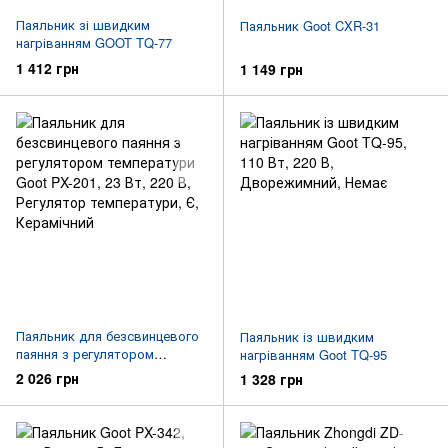
Паяльник зі швидким
Паяльник Goot CXR-31
нагріванням GOOT TQ-77
1 412 грн
1 149 грн
Паяльник для безсвинцевого
Паяльник із швидким
паяння з регулятором
нагріванням Goot TQ-95
температури Goot PX-201
2 026 грн
1 328 грн