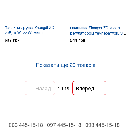
Паяльник-ручка Zhongdi ZD-
Паяльник Zhongdi ZD-708, з
20F, 10W, 220V, миша,
регулятором температури, 30-
підставка, наконечник
50W, 220V
637 грн
544 грн
Показати ще 20 товарів
Назад
Вперед
1
з 10
066 445-15-18
097 445-15-18
093 445-15-18