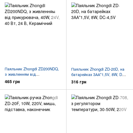
Паяльник Zhongdi ZD200NDQ,
Паяльник Zhongdi ZD-20D, на
з живленням від
батарейках 3АА*1,5V, 8W, DC-
прикурювача, 40W, 24V
4,5V
465 грн
316 грн