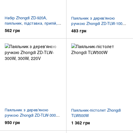
Набір Zhongdi ZD-920A,
Паяльник з дерев'яною
паяльник, підставка, припій,
ручкою Zhongdi ZD-TLW-100W,
наконечник, в блістері
220V
562 грн
483 грн
Паяльник з дерев'яною
Паяльник-пістолет Zhongdi
ручкою Zhongdi ZD-TLW-300W,
TLW500W
300W, 220V
950 грн
1 362 грн