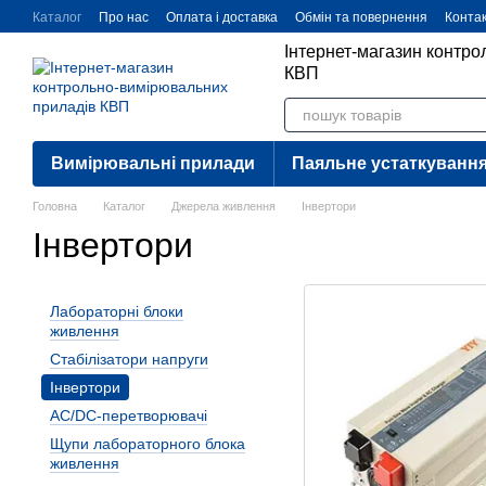
Перейти до основного контенту
Каталог
Про нас
Оплата і доставка
Обмін та повернення
Конта
Інтернет-магазин контр
КВП
Вимірювальні прилади
Паяльне устаткуванн
Головна
Каталог
Джерела живлення
Інвертори
Інвертори
Лабораторні блоки
живлення
Стабілізатори напруги
Інвертори
AC/DC-перетворювачі
Щупи лабораторного блока
живлення