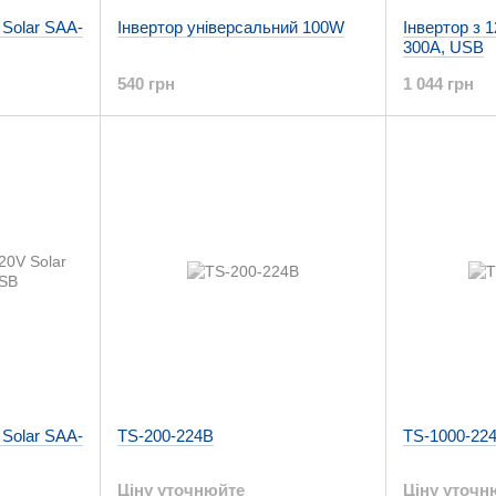
 Solar SAA-
Інвертор універсальний 100W
Інвертор з 
300A, USB
540 грн
1 044 грн
 Solar SAA-
TS-200-224B
TS-1000-22
Ціну уточнюйте
Ціну уточн