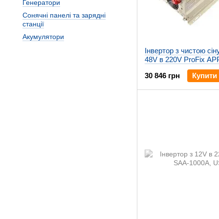
Генератори
Сонячні панелі та зарядні
станції
Акумулятори
Інвертор з чистою сі
48V в 220V ProFix AP
зарядкою
30 846 грн
Купити