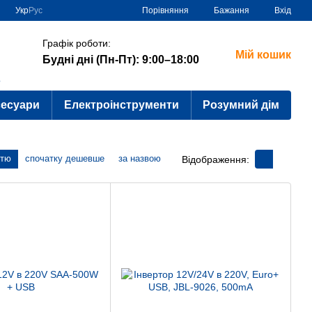
Порівняння
Укр
Рус
Бажання
Вхід
Графік роботи:
Мій кошик
Будні дні (Пн-Пт): 9:00–18:00
?
сесуари
Електроінструменти
Розумний дім
стю
спочатку дешевше
за назвою
Відображення: