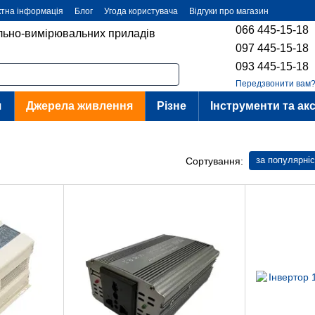
ктна інформація
Блог
Угода користувача
Відгуки про магазин
066 445-15-18
ольно-вимірювальних приладів
097 445-15-18
093 445-15-18
Передзвонити вам
я
Джерела живлення
Різне
Інструменти та ак
за популярні
Сортування: