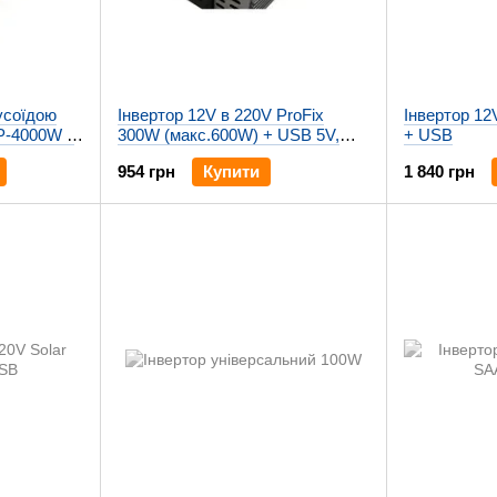
нусоїдою
Інвертор 12V в 220V ProFix
Інвертор 1
P-4000W з
300W (макс.600W) + USB 5V,
+ USB
2.1A
954 грн
Купити
1 840 грн