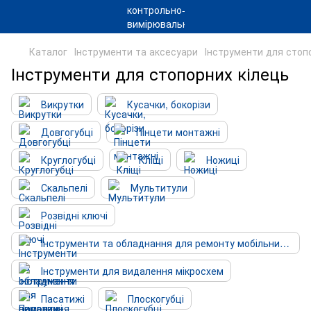
Каталог
Інструменти та аксесуари
Інструменти для стоп
Інструменти для стопорних кілець
Викрутки
Кусачки, бокорізи
Довгогубці
Пінцети монтажні
Круглогубці
Кліщі
Ножиці
Скальпелі
Мультитули
Розвідні ключі
Інструменти та обладнання для ремонту мобільних пристроїв
Інструменти для видалення мікросхем
Пасатижі
Плоскогубці