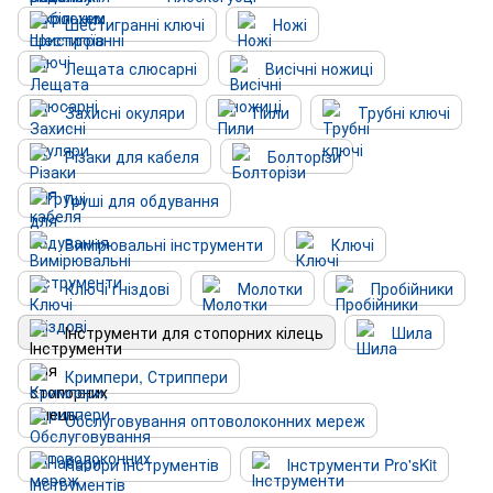
Шестигранні ключі
Ножі
Лещата слюсарні
Висічні ножиці
Захисні окуляри
Пили
Трубні ключі
Різаки для кабеля
Болторізи
Груші для обдування
Вимірювальні інструменти
Ключі
Ключі гніздові
Молотки
Пробійники
Інструменти для стопорних кілець
Шила
Кримпери, Стриппери
Обслуговування оптоволоконних мереж
Набори інструментів
Інструменти Pro'sKit