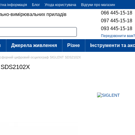
ктна інформація
Блог
Угода користувача
Відгуки про магазин
066 445-15-18
ольно-вимірювальних приладів
097 445-15-18
093 445-15-18
Передзвонити вам
я
Джерела живлення
Різне
Інструменти та ак
сфорний цифровий осцилограф SIGLENT SDS2102X
 SDS2102X