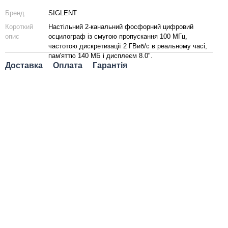
Бренд
SIGLENT
Короткий
Настільний 2-канальний фосфорний цифровий
опис
осцилограф із смугою пропускання 100 МГц,
частотою дискретизації 2 ГВиб/с в реальному часі,
пам'яттю 140 МБ і дисплеєм 8.0".
Доставка
Оплата
Гарантія