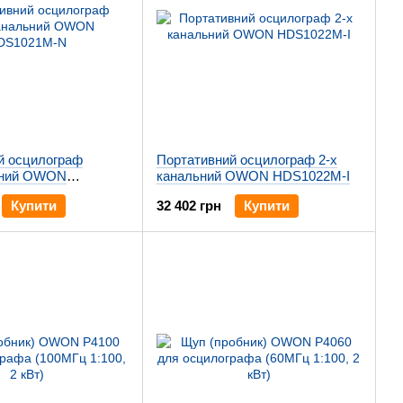
й осцилограф
Портативний осцилограф 2-x
ьний OWON
канальний OWON HDS1022M-I
N
Купити
32 402 грн
Купити