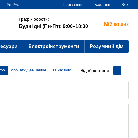
Порівняння
Укр
Рус
Бажання
Вхід
Графік роботи:
Мій кошик
Будні дні (Пн-Пт): 9:00–18:00
?
сесуари
Електроінструменти
Розумний дім
стю
спочатку дешевше
за назвою
Відображення: