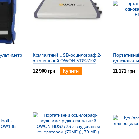
мультиметр
Компактний USB-осцилограф 2-
Портативни
x канальний OWON VDS3102
одноканал
HDS1021M-
12 900 грн
Купити
11 171 грн