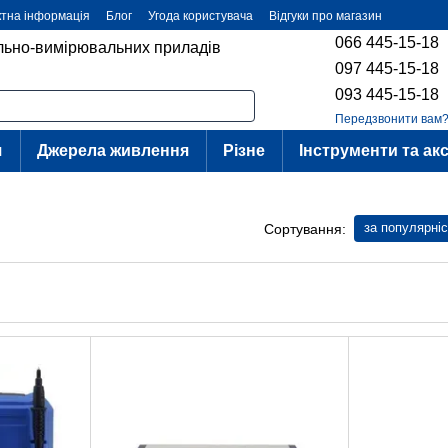
ктна інформація
Блог
Угода користувача
Відгуки про магазин
066 445-15-18
ольно-вимірювальних приладів
097 445-15-18
093 445-15-18
Передзвонити вам
я
Джерела живлення
Різне
Інструменти та ак
за популярні
Сортування: