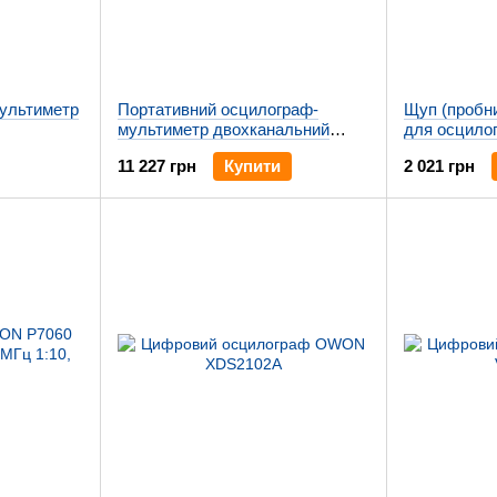
мультиметр
Портативний осцилограф-
Щуп (пробн
мультиметр двохканальний
для осцило
OWON HDS272S з вбудованим
1:100, 2 кВт
11 227 грн
Купити
2 021 грн
генератором (70МГц)