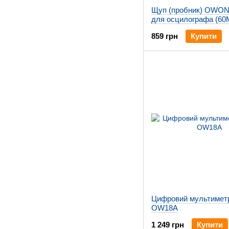
Щуп (пробник) OWON
для осцилографа (60М
600 Вт)
859 грн
Купити
Цифровий мультиме
OW18A
1 249 грн
Купити