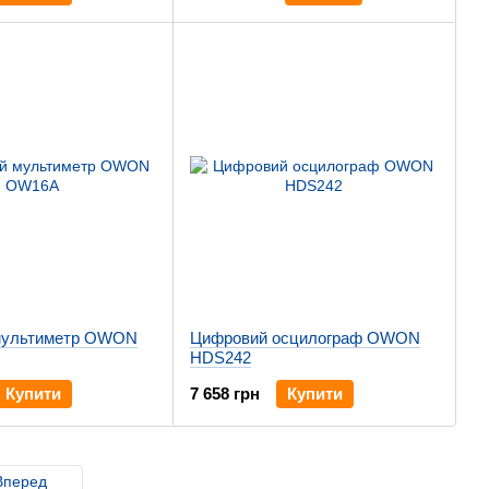
мультиметр OWON
Цифровий осцилограф OWON
HDS242
Купити
7 658 грн
Купити
Вперед