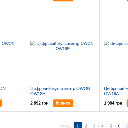
WON
Цифровий мультиметр OWON
Цифровий 
OW18E
OW16A
2 892 грн
Купити
1 084 грн
Назад
1
2
3
4
5
6