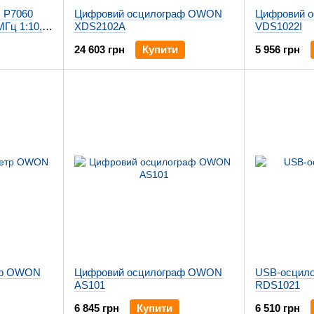
 P7060
Цифровий осцилограф OWON
Цифровий 
Гц 1:10,
XDS2102A
VDS1022I
24 603 грн
Купити
5 956 грн
тр OWON
Цифровий осцилограф OWON
USB-осцил
AS101
RDS1021
6 845 грн
Купити
6 510 грн