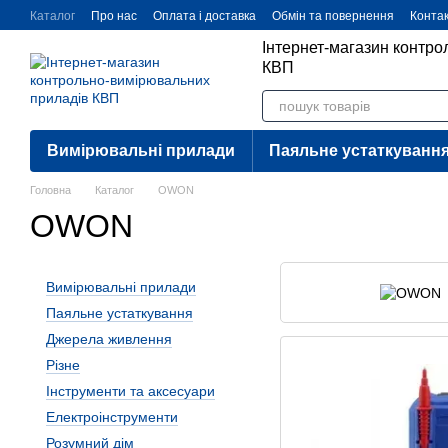
Перейти до основного контенту
Каталог
Про нас
Оплата і доставка
Обмін та повернення
Конта
Інтернет-магазин контр
КВП
Вимірювальні прилади
Паяльне устаткуванн
Головна
Каталог
OWON
OWON
Вимірювальні прилади
Паяльне устаткування
Джерела живлення
Різне
Інструменти та аксесуари
Електроінструменти
Розумний дім