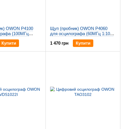
ик) OWON P4100
Щуп (пробник) OWON P4060
графа (100МГц
для осцилографа (60МГц 1:100,
)
2 кВт)
Купити
1 470 грн
Купити