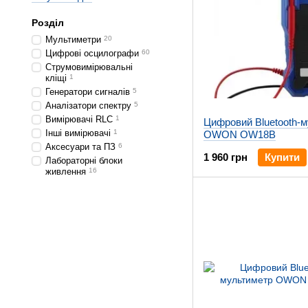
Розділ
Мультиметри
20
Цифрові осцилографи
60
Струмовимірювальні
кліщі
1
Генератори сигналів
5
Аналізатори спектру
5
Вимірювачі RLC
1
Цифровий Bluetooth-
Інші вимірювачі
1
OWON OW18B
Аксесуари та ПЗ
6
1 960 грн
Купити
Лабораторні блоки
живлення
16