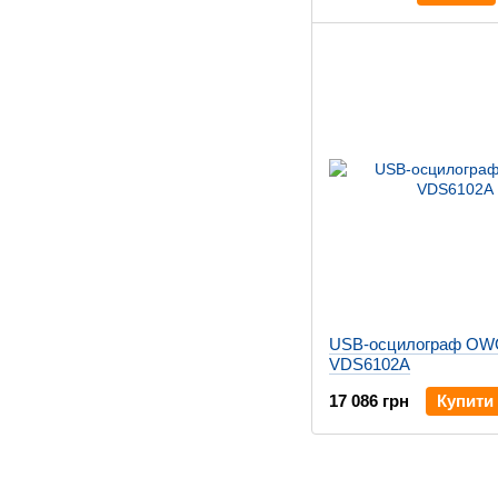
USB-осцилограф O
VDS6102A
17 086 грн
Купити