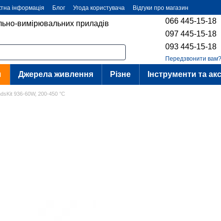
ктна інформація
Блог
Угода користувача
Відгуки про магазин
066 445-15-18
ольно-вимірювальних приладів
097 445-15-18
093 445-15-18
Передзвонити вам
я
Джерела живлення
Різне
Інструменти та ак
dsKit 936-60W, 200-450 °C