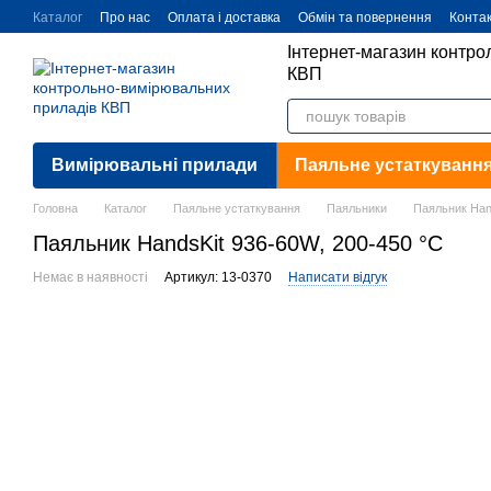
Перейти до основного контенту
Каталог
Про нас
Оплата і доставка
Обмін та повернення
Конта
Інтернет-магазин контр
КВП
Вимірювальні прилади
Паяльне устаткуванн
Головна
Каталог
Паяльне устаткування
Паяльники
Паяльник Han
Паяльник HandsKit 936-60W, 200-450 °C
Немає в наявності
Артикул: 13-0370
Написати відгук