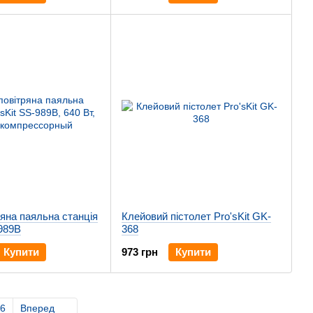
яна паяльна станція
Клейовий пістолет Pro'sKit GK-
-989B
368
Купити
973 грн
Купити
6
Вперед