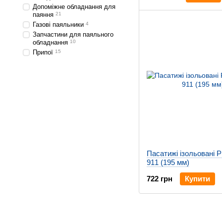
Допоміжне обладнання для
паяння
21
Газові паяльники
4
Запчастини для паяльного
обладнання
10
Припої
15
Пасатижі ізольовані P
911 (195 мм)
722 грн
Купити