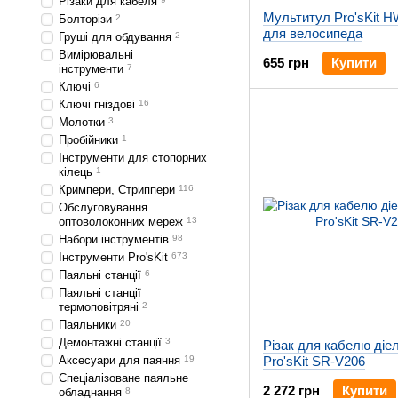
Різаки для кабеля
Мультитул Pro'sKit 
Болторізи
2
для велосипеда
Груші для обдування
2
Вимірювальні
655 грн
Купити
інструменти
7
Ключі
6
Ключі гніздові
16
Молотки
3
Пробійники
1
Інструменти для стопорних
кілець
1
Кримпери, Стриппери
116
Обслуговування
оптоволоконних мереж
13
Набори інструментів
98
Інструменти Pro'sKit
673
Паяльні станції
6
Паяльні станції
термоповітряні
2
Паяльники
20
Демонтажні станції
3
Різак для кабелю діе
Аксесуари для паяння
19
Pro'sKit SR-V206
Спеціалізоване паяльне
2 272 грн
Купити
обладнання
8