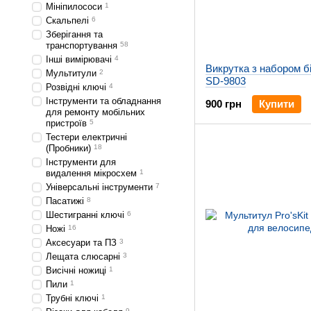
Мініпилососи
1
Скальпелі
6
Зберігання та
транспортування
58
Інші вимірювачі
4
Викрутка з набором бі
Мультитули
2
SD-9803
Розвідні ключі
4
Інструменти та обладнання
900 грн
Купити
для ремонту мобільних
пристроїв
5
Тестери електричні
(Пробники)
18
Інструменти для
видалення мікросхем
1
Універсальні інструменти
7
Пасатижі
8
Шестигранні ключі
6
Ножі
16
Аксесуари та ПЗ
3
Лещата слюсарні
3
Висічні ножиці
1
Пили
1
Трубні ключі
1
9