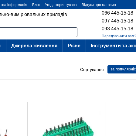
ктна інформація
Блог
Угода користувача
Відгуки про магазин
066 445-15-18
ольно-вимірювальних приладів
097 445-15-18
093 445-15-18
Передзвонити вам
я
Джерела живлення
Різне
Інструменти та ак
за популярні
Сортування: