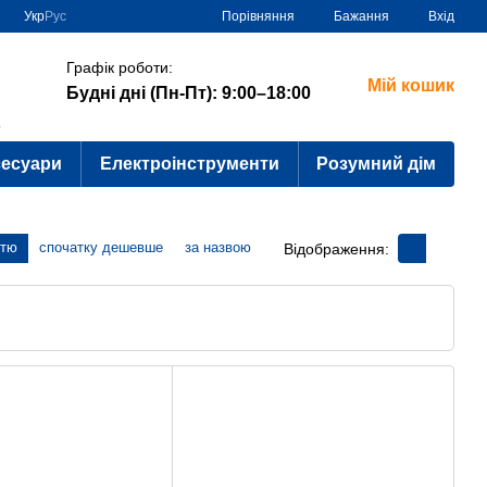
Порівняння
Укр
Рус
Бажання
Вхід
Графік роботи:
Мій кошик
Будні дні (Пн-Пт): 9:00–18:00
?
сесуари
Електроінструменти
Розумний дім
стю
спочатку дешевше
за назвою
Відображення: