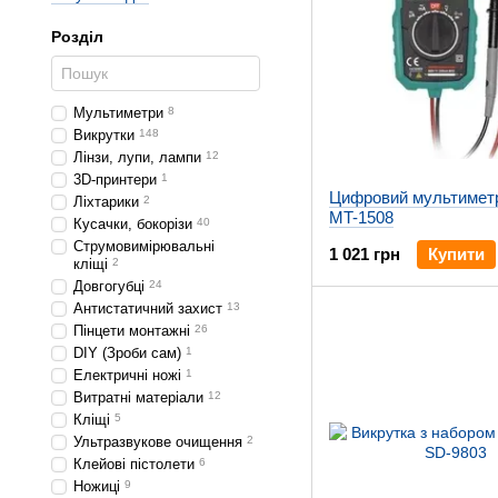
Розділ
Мультиметри
8
Викрутки
148
Лінзи, лупи, лампи
12
3D-принтери
1
Цифровий мультиметр 
Ліхтарики
2
MT-1508
Кусачки, бокорізи
40
Струмовимірювальні
1 021 грн
Купити
кліщі
2
Довгогубці
24
Антистатичний захист
13
Пінцети монтажні
26
DIY (Зроби сам)
1
Електричні ножі
1
Витратні матеріали
12
Кліщі
5
Ультразвукове очищення
2
Клейові пістолети
6
Ножиці
9