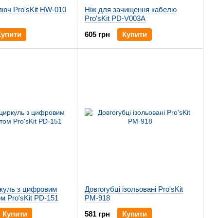
люч Pro'sKit HW-010
Ніж для зачищення кабелю
Pro'sKit PD-V003A
Купити
605 грн
Купити
куль з цифровим
Довгогубці ізольовані Pro'sKit
 Pro'sKit PD-151
PM-918
Купити
581 грн
Купити