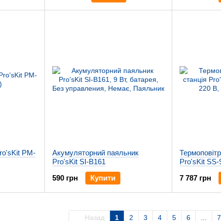
ro'sKit PM-
Акумуляторний паяльник
Термоповітр
Pro'sKit SI-B161
Pro'sKit SS
590 грн
Купити
7 787 грн
Назад
1
2
3
4
5
6
...
7