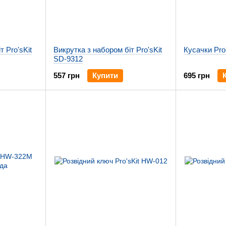
т Pro'sKit
Викрутка з набором біт Pro'sKit
Кусачки Pro
SD-9312
557 грн
Купити
695 грн