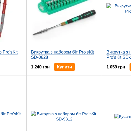
Pro'sKit
Викрутка з набором біт Pro'sKit
Викрутка з 
SD-9828
Pro'sKit SD-
1 240 грн
Купити
1 059 грн