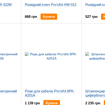
HW-322M
Розвідний ключ Pro'sKit HW-012
Розвідний к
668 грн
Купити
527 грн
лектричний
Різак для кабелю Pro'sKit 8PK-
Штангенцир
A201A
циферблатом
1 139 грн
Купити
2 235 грн