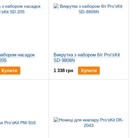
набором насадок
Викрутка з набором біт Pro'sKit
205
SD-9808N
Купити
1 338 грн
Купити