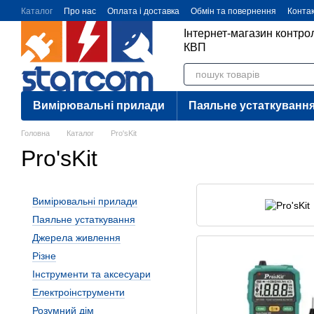
Перейти до основного контенту
Каталог
Про нас
Оплата і доставка
Обмін та повернення
Конта
Інтернет-магазин контр
КВП
Вимірювальні прилади
Паяльне устаткуванн
Головна
Каталог
Pro'sKit
Pro'sKit
Вимірювальні прилади
Паяльне устаткування
Джерела живлення
Різне
Інструменти та аксесуари
Електроінструменти
Розумний дім