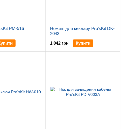
'sKit PM-916
Ножиці для кевлару Pro'sKit DK-
2043
Купити
1 042 грн
Купити