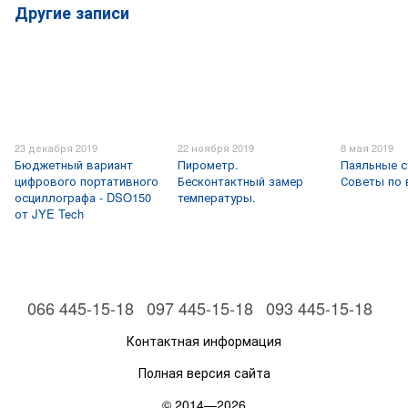
Другие записи
23 декабря 2019
22 ноября 2019
8 мая 2019
Бюджетный вариант
Пирометр.
Паяльные с
цифрового портативного
Бесконтактный замер
Советы по
осциллографа - DSO150
температуры.
от JYE Tech
066 445-15-18
097 445-15-18
093 445-15-18
Контактная информация
Полная версия сайта
© 2014—2026