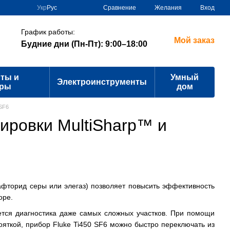
Сравнение
Укр
Рус
Желания
Вход
График работы:
Мой заказ
Будние дни (Пн-Пт): 9:00–18:00
ты и
Умный
Электроинструменты
ары
дом
 SF6
сировки MultiSharp™ и
афторид серы или элегаз) позволяет повысить эффективность
оре.
тся диагностика даже самых сложных участков. При помощи
ояткой, прибор Fluke Ti450 SF6 можно быстро переключать из