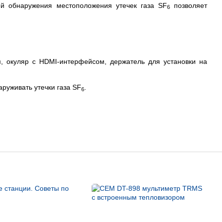
ей обнаружения местоположения утечек газа SF
позволяет
6
м, окуляр с HDMI-интерфейсом, держатель для установки на
руживать утечки газа SF
.
6