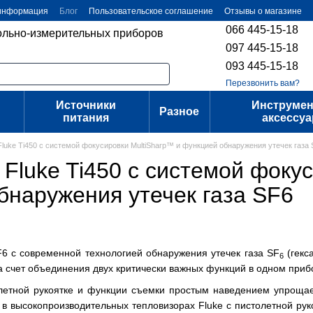
 информация
Блог
Пользовательское соглашение
Отзывы о магазине
066 445-15-18
ольно-измерительных приборов
097 445-15-18
093 445-15-18
Перезвонить вам?
Источники
Инструмен
Разное
питания
аксессу
Fluke Ti450 с системой фокусировки MultiSharp™ и функцией обнаружения утечек газа
Fluke Ti450 с системой фоку
бнаружения утечек газа SF6
F6 с современной технологией обнаружения утечек газа SF
(гекс
6
за счет объединения двух критически важных функций в одном приб
летной рукоятке и функции съемки простым наведением упрощае
в высокопроизводительных тепловизорах Fluke с пистолетной рук