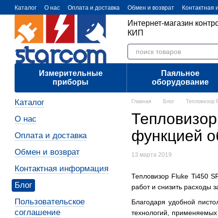
Перейти к основному контенту
Каталог
О нас
Оплата и доставка
Обмен и возврат
Контактная
Интернет-магазин контр
КИП
Измерительные
Паяльное
приборы
оборудование
Каталог
Главная
Блог
Тепловизор 
Тепловизор 
О нас
функцией о
Оплата и доставка
Обмен и возврат
13 марта 2019
Контактная информация
Тепловизор Fluke Ti450 S
Блог
работ и снизить расходы 
Пользовательское
Благодаря удобной писто
соглашение
технологий, применяемых 