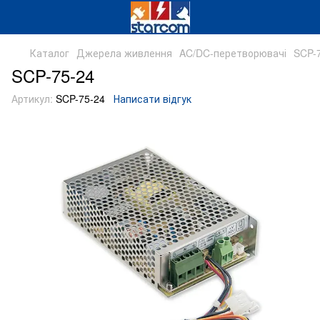
Каталог
Джерела живлення
AC/DC-перетворювачі
SCP-
SCP-75-24
Артикул:
SCP-75-24
Написати відгук