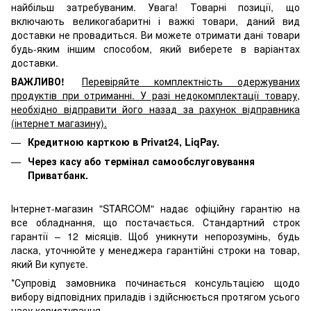
найбільш затребуваним. Увага! Товарні позиції, що
включають великогабаритні і важкі товари, даний вид
доставки не провадиться. Ви можете отримати дані товари
будь-яким іншим способом, який виберете в варіантах
доставки.
ВАЖЛИВО!
Перевіряйте комплектність одержуваних
продуктів при отриманні. У разі недокомплектації товару,
необхідно відправити його назад за рахунок відправника
(інтернет магазину).
Кредитною карткою в Privat24, LiqPay.
Через касу або термінал самообслуговування
Приватбанк.
Інтернет-магазин "STARCOM" надає офіційну гарантію на
все обладнання, що постачається. Стандартний строк
гарантії – 12 місяців. Щоб уникнути непорозумінь, будь
ласка, уточнюйте у менеджера гарантійні строки на товар,
який Ви купуєте.
*Супровід замовника починається консультацією щодо
вибору відповідних приладів і здійснюється протягом усього
часу користування.