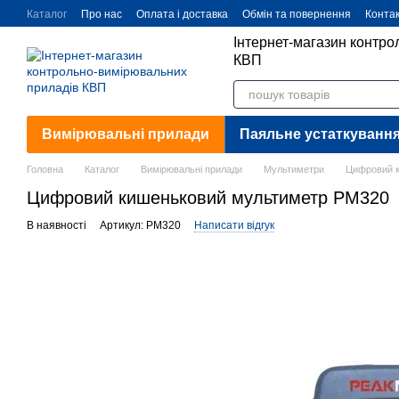
Перейти до основного контенту
Каталог
Про нас
Оплата і доставка
Обмін та повернення
Конта
Інтернет-магазин контр
КВП
Вимірювальні прилади
Паяльне устаткуванн
Головна
Каталог
Вимірювальні прилади
Мультиметри
Цифровий 
Цифровий кишеньковий мультиметр PM320
В наявності
Артикул: PM320
Написати відгук