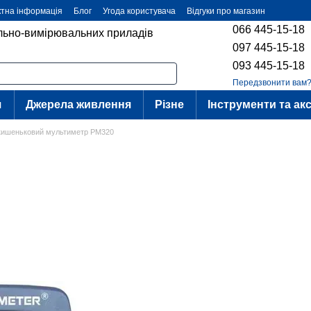
ктна інформація
Блог
Угода користувача
Відгуки про магазин
066 445-15-18
ольно-вимірювальних приладів
097 445-15-18
093 445-15-18
Передзвонити вам
я
Джерела живлення
Різне
Інструменти та ак
кишеньковий мультиметр PM320