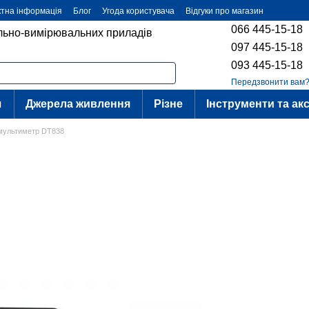
ктна інформація
Блог
Угода користувача
Відгуки про магазин
066 445-15-18
ольно-вимірювальних приладів
097 445-15-18
093 445-15-18
Передзвонити вам
я
Джерела живлення
Різне
Інструменти та ак
мультиметр DT838