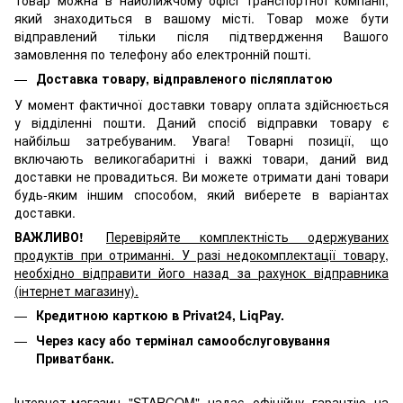
товар можна в найближчому офісі транспортної компанії,
який знаходиться в вашому місті. Товар може бути
відправлений тільки після підтвердження Вашого
замовлення по телефону або електронній пошті.
Доставка товару, відправленого післяплатою
У момент фактичної доставки товару оплата здійснюється
у відділенні пошти. Даний спосіб відправки товару є
найбільш затребуваним. Увага! Товарні позиції, що
включають великогабаритні і важкі товари, даний вид
доставки не провадиться. Ви можете отримати дані товари
будь-яким іншим способом, який виберете в варіантах
доставки.
ВАЖЛИВО!
Перевіряйте комплектність одержуваних
продуктів при отриманні. У разі недокомплектації товару,
необхідно відправити його назад за рахунок відправника
(інтернет магазину).
Кредитною карткою в Privat24, LiqPay.
Через касу або термінал самообслуговування
Приватбанк.
Інтернет-магазин "STARCOM" надає офіційну гарантію на