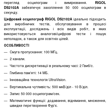
перегляд осцилограм і вимірювання.
RIGOL
DS2102A
забезпечує захоплення 50 000 осцилограм в
секунду.
Цифровий осцилограф RIGOL DS2102A
ідеально підходить
для виробничих тестів, обслуговування в процесі
експлуатації, досліджень і всіх видів робіт, в яких
використовуються аналогові/цифрові тести і пошук
неполадок, а також для освітніх цілей.
ОСОБЛИВОСТІ
Смуга пропускання: 100 МГц.
2 канали.
Частота дискретизації в реальному часі: 2 Гвиб/с.
Глибина пам'яті: 14 MБ.
Інноваційна технологія UltraVision.
Вертикальна чутливість: 500 мкВ/діл - 10 В/діл.
Запис 50 000 осцилограм/сек.
Математичні функції: додавання, віднімання, множення,
швидке перетворення Фур'є.