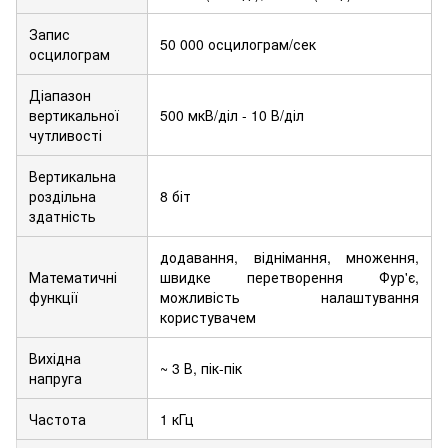
Запис
50 000 осцилограм/сек
осцилограм
Діапазон
вертикальної
500 мкВ/діл - 10 В/діл
чутливості
Вертикальна
роздільна
8 біт
здатність
додавання, віднімання, множення,
Математичні
швидке перетворення Фур'є,
функції
можливість налаштування
користувачем
Вихідна
~ 3 В, пік-пік
напруга
Частота
1 кГц