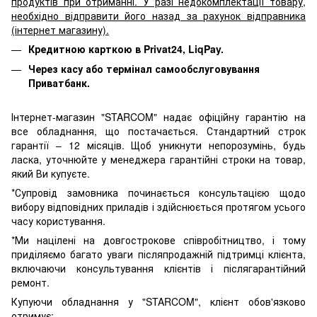
продуктів при отриманні. У разі недокомплектації товару,
необхідно відправити його назад за рахунок відправника
(інтернет магазину).
Кредитною карткою в Privat24, LiqPay.
Через касу або термінал самообслуговування
Приватбанк.
Інтернет-магазин "STARCOM" надає офіційну гарантію на
все обладнання, що постачається. Стандартний строк
гарантії – 12 місяців. Щоб уникнути непорозумінь, будь
ласка, уточнюйте у менеджера гарантійні строки на товар,
який Ви купуєте.
*Супровід замовника починається консультацією щодо
вибору відповідних приладів і здійснюється протягом усього
часу користування.
*Ми націлені на довгострокове співробітництво, і тому
приділяємо багато уваги післяпродажній підтримці клієнта,
включаючи консультування клієнтів і післягарантійний
ремонт.
Купуючи обладнання у "STARCOM", клієнт обов'язково
отримує: