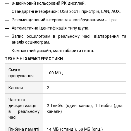
8-дюймовий кольоровий РК дисплей.
Стандартні інтерфейси: USB хост і пристрій, LAN, AUX.
Рекомендований інтервал між калібруваннями - 1 рік.
Автоматична ідентифікація типу щупа.
Запис осцилограм в реальному часі, відтворення та
аналіз осцилограм.
Компактний дизайн, малі габарити і вага.
ТЕХНІЧНІ ХАРАКТЕРИСТИКИ
Смуга
100 МГц
пропускання
Канали
2
Частота
дискретизації
2 Гвиб/с (один канал), 1 Гвиб/с (два
в реальному
канали)
часі
Глибина пам'яті
14 МБ (станд.), 56 МБ (опц.)