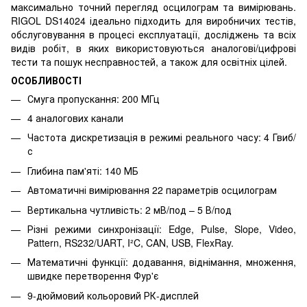
максимально точний перегляд осцилограм та вимірювань.
RIGOL DS14024 ідеально підходить для виробничих тестів,
обслуговування в процесі експлуатації, досліджень та всіх
видів робіт, в яких використовуються аналогові/цифрові
тести та пошук несправностей, а також для освітніх цілей.
ОСОБЛИВОСТІ
Смуга пропускання: 200 МГц
4 аналогових канали
Частота дискретизація в режимі реального часу: 4 Гвиб/
с
Глибина пам'яті: 140 МБ
Автоматичні вимірювання 22 параметрів осцилограм
Вертикальна чутливість: 2 мВ/под – 5 В/под
Різні режими синхронізації: Edge, Pulse, Slope, Video,
Pattern, RS232/UART, I²C, CAN, USB, FlexRay.
Математичні функції: додавання, віднімання, множення,
швидке перетворення Фур'є
9-дюймовий кольоровий РК-дисплей