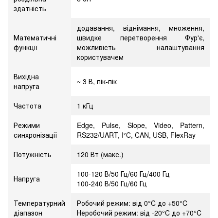
здатність
додавання, віднімання, множення,
Математичні
швидке перетворення Фур'є,
функції
можливість налаштування
користувачем
Вихідна
~ 3 В, пік-пік
напруга
Частота
1 кГц
Режими
Edge, Pulse, Slope, Video, Pattern,
синхронізації
RS232/UART, I²C, CAN, USB, FlexRay
Потужність
120 Вт (макс.)
100-120 В/50 Гц/60 Гц/400 Гц
Напруга
100-240 В/50 Гц/60 Гц
Температурний
Робочий режим: від 0°C до +50°C
діапазон
Неробочий режим: від -20°C до +70°C