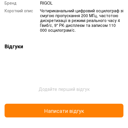
Бренд
RIGOL
Короткий опис
Чотириканальний цифровий осцилограф зі
смугою пропускання 200 МГц, частотою
дискретизації в режимі реального часу 4
Гвиб/с, 9" РК-дисплеєм та записом 110
000 осцилограм/с.
Відгуки
Додайте перший відгук
Написати відгук