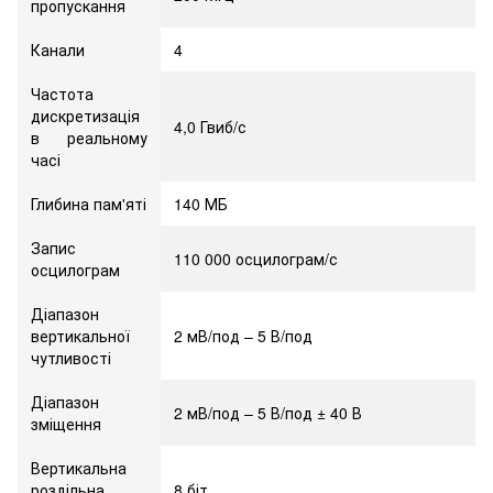
пропускання
Канали
4
Частота
дискретизація
4,0 Гвиб/с
в реальному
часі
Глибина пам'яті
140 МБ
Запис
110 000 осцилограм/с
осцилограм
Діапазон
вертикальної
2 мВ/под – 5 В/под
чутливості
Діапазон
2 мВ/под – 5 В/под ± 40 В
зміщення
Вертикальна
роздільна
8 біт