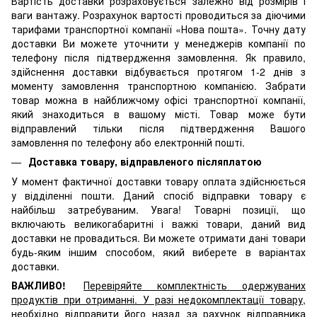
Вартість доставки розраховується залежно від розмірів і
ваги вантажу. Розрахунок вартості проводиться за діючими
тарифами транспортної компанії «Нова пошта». Точну дату
доставки Ви можете уточнити у менеджерів компанії по
телефону після підтвердження замовлення. Як правило,
здійснення доставки відбувається протягом 1-2 днів з
моменту замовлення транспортною компанією. Забрати
товар можна в найближчому офісі транспортної компанії,
який знаходиться в вашому місті. Товар може бути
відправлений тільки після підтвердження Вашого
замовлення по телефону або електронній пошті.
Доставка товару, відправленого післяплатою
У момент фактичної доставки товару оплата здійснюється
у відділенні пошти. Даний спосіб відправки товару є
найбільш затребуваним. Увага! Товарні позиції, що
включають великогабаритні і важкі товари, даний вид
доставки не провадиться. Ви можете отримати дані товари
будь-яким іншим способом, який виберете в варіантах
доставки.
ВАЖЛИВО!
Перевіряйте комплектність одержуваних
продуктів при отриманні. У разі недокомплектації товару,
необхідно відправити його назад за рахунок відправника