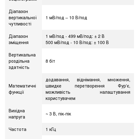
Діапазон
вертикальної
1 мВ/под – 10 В/под
чутливості
Діапазон
1 мВ/под - 499 мВ/под: ± 2 В
зміщення
500 мВ/под - 10 В/под: ± 100 В
Вертикальна
роздільна
8 біт
здатність
додавання, віднімання, множення,
Математичні
швидке перетворення Фур'є,
функції
можливість налаштування
користувачем
Вихідна
~ 3 В, пік-пік
напруга
Частота
1 кГц