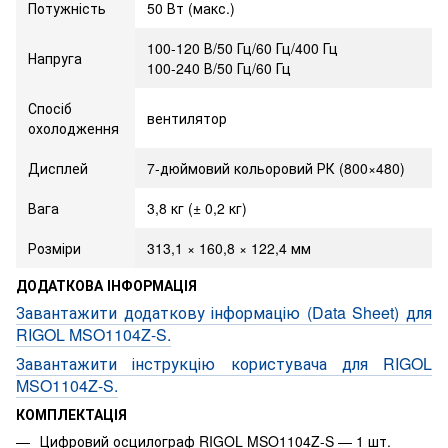
Потужність
50 Вт (макс.)
100-120 В/50 Гц/60 Гц/400 Гц
Напруга
100-240 В/50 Гц/60 Гц
Спосіб
вентилятор
охолодження
Дисплей
7-дюймовий кольоровий РК (800×480)
Вага
3,8 кг (± 0,2 кг)
Розміри
313,1 × 160,8 × 122,4 мм
ДОДАТКОВА ІНФОРМАЦІЯ
Завантажити додаткову інформацію (Data Sheet) для
RIGOL MSO1104Z-S.
Завантажити інструкцію користувача для RIGOL
MSO1104Z-S.
КОМПЛЕКТАЦІЯ
Цифровий осцилограф RIGOL MSO1104Z-S — 1 шт.