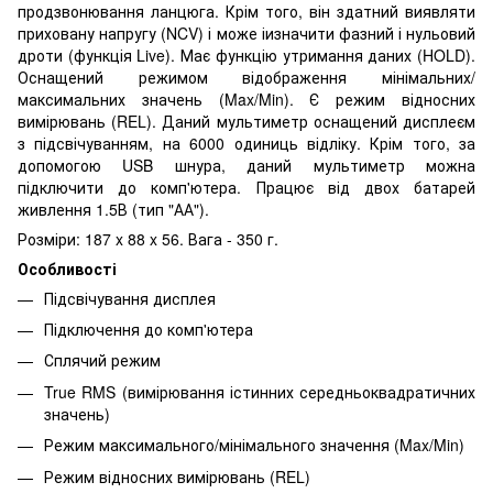
продзвонювання ланцюга. Крім того, він здатний виявляти
приховану напругу (NCV) і може іизначити фазний і нульовий
дроти (функція Live). Має функцію утримання даних (HOLD).
Оснащений режимом відображення мінімальних/
максимальних значень (Max/Min). Є режим відносних
вимірювань (REL). Даний мультиметр оснащений дисплеєм
з підсвічуванням, на 6000 одиниць відліку. Крім того, за
допомогою USB шнура, даний мультиметр можна
підключити до комп'ютера. Працює від двох батарей
живлення 1.5В (тип "АА").
Розміри: 187 x 88 x 56. Вага - 350 г.
Особливості
Підсвічування дисплея
Підключення до комп'ютера
Сплячий режим
True RMS (вимірювання істинних середньоквадратичних
значень)
Режим максимального/мінімального значення (Max/Min)
Режим відносних вимірювань (REL)