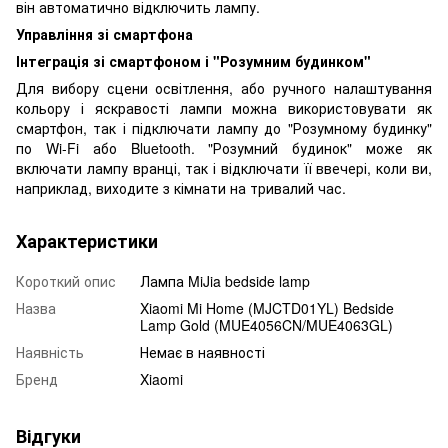
він автоматично відключить лампу.
Управління зі смартфона
Інтеграція зі смартфоном і "Розумним будинком"
Для вибору сцени освітлення, або ручного налаштування
кольору і яскравості лампи можна використовувати як
смартфон, так і підключати лампу до "Розумному будинку"
по Wi-Fi або Bluetooth. "Розумний будинок" може як
включати лампу вранці, так і відключати її ввечері, коли ви,
наприклад, виходите з кімнати на тривалий час.
Характеристики
Короткий опис
Лампа MiJia bedside lamp
Назва
Xiaomi Mi Home (MJCTD01YL) Bedside
Lamp Gold (MUE4056CN/MUE4063GL)
Наявність
Немає в наявності
Бренд
Xiaomi
Відгуки