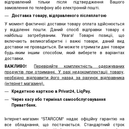
відправлений тільки після підтвердження Вашого
замовлення по телефону або електронній пошті.
Доставка товару, відправленого післяплатою
У момент фактичної доставки товару оплата здійснюється
у відділенні пошти. Даний спосіб відправки товару є
найбільш затребуваним. Увага! Товарні позиції, що
включають великогабаритні і важкі товари, даний вид
доставки не провадиться. Ви можете отримати дані товари
будь-яким іншим способом, який виберете в варіантах
доставки.
ВАЖЛИВО!
Перевіряйте комплектність одержуваних
продуктів при отриманні. У разі недокомплектації товару,
необхідно відправити його назад за рахунок відправника
(інтернет магазину).
Кредитною карткою в Privat24, LiqPay.
Через касу або термінал самообслуговування
Приватбанк.
Інтернет-магазин "STARCOM" надає офіційну гарантію на
все обладнання, що постачається. Стандартний строк