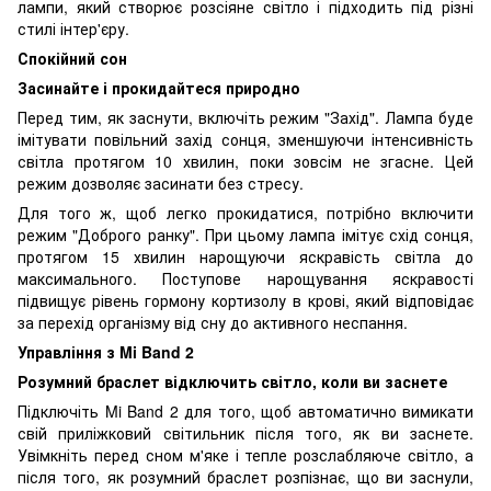
лампи, який створює розсіяне світло і підходить під різні
стилі інтер'єру.
С
покійний сон
Засинайте і прокидайтеся природно
Перед тим, як заснути, включіть режим "Захід". Лампа буде
імітувати повільний захід сонця, зменшуючи інтенсивність
світла протягом 10 хвилин, поки зовсім не згасне. Цей
режим дозволяє засинати без стресу.
Для того ж, щоб легко прокидатися, потрібно включити
режим "Доброго ранку". При цьому лампа імітує схід сонця,
протягом 15 хвилин нарощуючи яскравість світла до
максимального. Поступове нарощування яскравості
підвищує рівень гормону кортизолу в крові, який відповідає
за перехід організму від сну до активного неспання.
Управління з Mi Band 2
Розумний браслет відключить світло, коли ви заснете
Підключіть Mi Band 2 для того, щоб автоматично вимикати
свій приліжковий світильник після того, як ви заснете.
Увімкніть перед сном м'яке і тепле розслабляюче світло, а
після того, як розумний браслет розпізнає, що ви заснули,