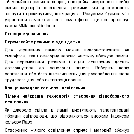
16 мільйонів різних кольорів, настройка яскравості і вибір
різних сценаріїв освітлення, режими, які допомагають
заснути і прокинутися, інтеграція з "Розумним будинком" і
управління лампою зі свого смартфона - це все пропонує
лампа MiJia bedside lamp.
С
енсорне управління
Перемикайте режими в один дотик
Для управління лампою можна використовувати як
смарфтон, так і сенсорну верхню частину абажура лампи.
Для перемикання режимів і сцен освітлення досить
доторкнутися до сенсорної панелі. Виберіть колір
освітлення або його інтенсивність для розслаблення після
трудового дня, або активізації вранці.
Краща передача кольору і освітлення
Тільки найкраща технологія створення різнобарвного
освітлення
Як джерело світла в лампі виступають запатентовані
гібридні світлодіоди, що відрізняються високим індексом
кольору Ra95.
Створенню м'якого освітлення сприяє і матовий абажур