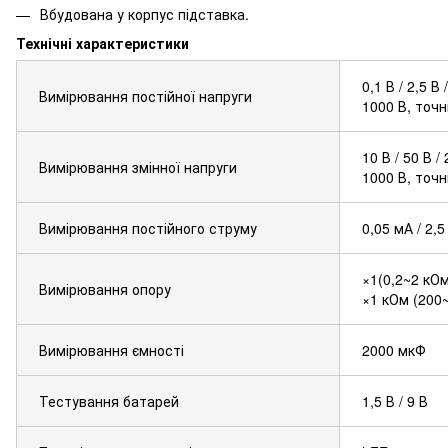
Вбудована у корпус підставка.
Технічні характеристики
0,1 В / 2,5 В
Вимірювання постійної напруги
1000 В, точн
10 В / 50 В /
Вимірювання змінної напруги
1000 В, точн
Вимірювання постійного струму
0,05 мА / 2,
×1(0,2~2 кО
Вимірювання опору
×1 кОм (200
Вимірювання ємності
2000 мкФ
Тестування батарей
1,5 В / 9 В