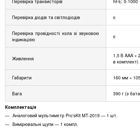
Перевірка транзисторів
hFE: 0-1000
Перевірка діодів та світлодіодів
є
Перевірка провідності кола зі звуковою
є
індикацією
1,5 В AAA × 
Живлення
в комплект)
Габарити
160 мм × 10
Вага
390 г (з бат
Комплектація
Аналоговий мультиметр Pro'sKit MT-2019 — 1 шт.
Вимірювальні щупи — 1 компл.