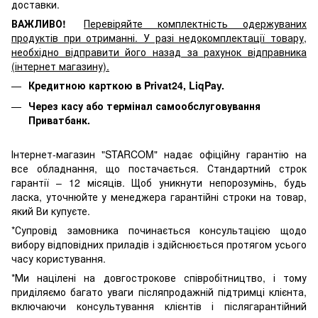
доставки.
ВАЖЛИВО!
Перевіряйте комплектність одержуваних
продуктів при отриманні. У разі недокомплектації товару,
необхідно відправити його назад за рахунок відправника
(інтернет магазину).
Кредитною карткою в Privat24, LiqPay.
Через касу або термінал самообслуговування
Приватбанк.
Інтернет-магазин "STARCOM" надає офіційну гарантію на
все обладнання, що постачається. Стандартний строк
гарантії – 12 місяців. Щоб уникнути непорозумінь, будь
ласка, уточнюйте у менеджера гарантійні строки на товар,
який Ви купуєте.
*Супровід замовника починається консультацією щодо
вибору відповідних приладів і здійснюється протягом усього
часу користування.
*Ми націлені на довгострокове співробітництво, і тому
приділяємо багато уваги післяпродажній підтримці клієнта,
включаючи консультування клієнтів і післягарантійний