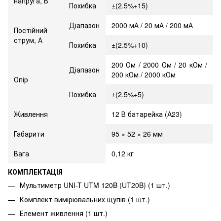
напруга, В
Похибка
±(2.5%+15)
Діапазон
2000 мА / 20 мА / 200 мА
Постійний
струм, А
Похибка
±(2.5%+10)
200 Ом / 2000 Ом / 20 кОм /
Діапазон
200 кОм / 2000 кОм
Опір
Похибка
±(2.5%+5)
Живлення
12 В батарейка (A23)
Габарити
95 × 52 × 26 мм
Вага
0,12 кг
КОМПЛЕКТАЦІЯ
Мультиметр UNI-T UTM 120B (UT20B) (1 шт.)
Комплект вимірювальних щупів (1 шт.)
Елемент живлення (1 шт.)