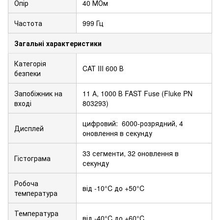
Опір
40 МОм
Частота
999 Гц
Загальні характеристики
Категорія
CAT III 600 В
безпеки
Запобіжник на
11 А, 1000 В FAST Fuse (Fluke PN
вході
803293)
цифровий: 6000-розрядний, 4
Дисплей
оновлення в секунду
33 сегменти, 32 оновлення в
Гістограма
секунду
Робоча
від -10°C до +50°C
температура
Температура
від -40°C до +60°C