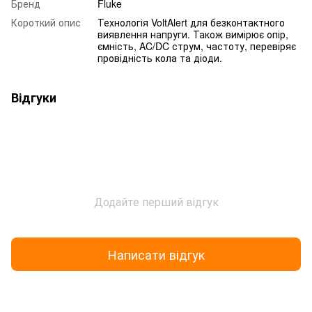
Бренд
Fluke
Короткий опис
Технологія VoltAlert для безконтактного
виявлення напруги. Також вимірює опір,
ємність, AC/DC струм, частоту, перевіряє
провідність кола та діоди.
Відгуки
Додайте перший відгук
Написати відгук
Доставка
Оплата
Гарантія