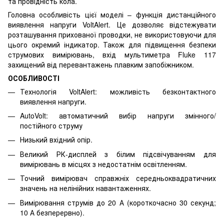
та провідність кола.
Головна особливість цієї моделі – функція дистанційного
виявлення напруги VoltAlert. Це дозволяє відстежувати
розташування прихованої проводки, не використовуючи для
цього окремий індикатор. Також для підвищення безпеки
струмових вимірювань, вхід мультиметра Fluke 117
захищений від перевантажень плавким запобіжником.
ОСОБЛИВОСТІ
Технологія VoltAlert: можливість безконтактного
виявлення напруги.
AutoVolt: автоматичний вибір напруги змінного/
постійного струму
Низький вхідний опір.
Великий РК-дисплей з білим підсвічуванням для
вимірювань в місцях з недостатнім освітленням.
Точний вимірювач справжніх середньоквадратичних
значень на нелінійних навантаженнях.
Вимірювання струмів до 20 А (короткочасно 30 секунд;
10 А безперервно).