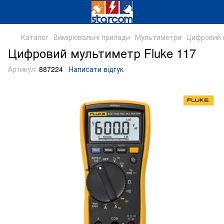
Каталог
Вимірювальні прилади
Мультиметри
Цифровий 
Цифровий мультиметр Fluke 117
Артикул:
887224
Написати відгук