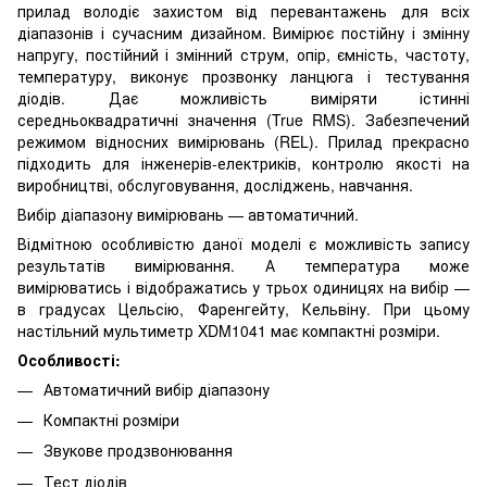
прилад володіє захистом від перевантажень для всіх
діапазонів і сучасним дизайном. Вимірює постійну і змінну
напругу, постійний і змінний струм, опір, ємність, частоту,
температуру, виконує прозвонку ланцюга і тестування
діодів. Дає можливість виміряти істинні
середньоквадратичні значення (True RMS). Забезпечений
режимом відносних вимірювань (REL). Прилад прекрасно
підходить для інженерів-електриків, контролю якості на
виробництві, обслуговування, досліджень, навчання.
Вибір діапазону вимірювань — автоматичний.
Відмітною особливістю даної моделі є можливість запису
результатів вимірювання. А температура може
вимірюватись і відображатись у трьох одиницях на вибір —
в градусах Цельсію, Фаренгейту, Кельвіну. При цьому
настільний мультиметр XDM1041 має компактні розміри.
Особливості:
Автоматичний вибір діапазону
Компактні розміри
Звукове продзвонювання
Тест діодів