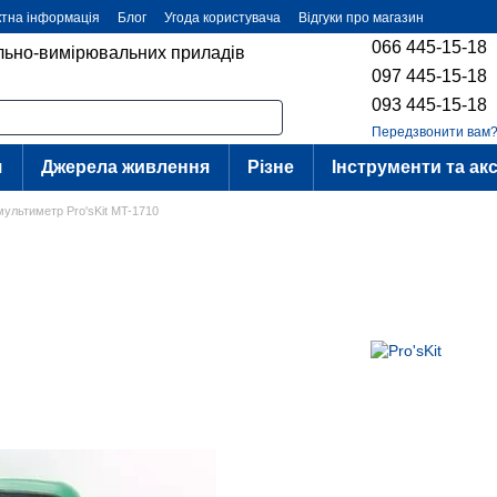
ктна інформація
Блог
Угода користувача
Відгуки про магазин
066 445-15-18
ольно-вимірювальних приладів
097 445-15-18
093 445-15-18
Передзвонити вам
я
Джерела живлення
Різне
Інструменти та ак
ультиметр Pro'sKit MT-1710